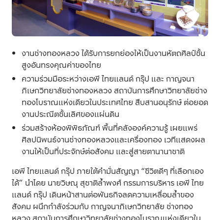
งานช่างทองหลวง ได้รับการยกย่องให้เป็นงานหัตถศิลป์ชั้น
สูงอันทรงคุณค่าของไทย
ความร่วมมือระหว่างเอพี ไทยแลนด์ กรุ๊ป และ กาญจนา
ภิเษกวิทยาลัยช่างทองหลวง สถาบันการศึกษาวิทยาลัยช่าง
ทองโบราณแห่งเดียวในประเทศไทย สืบสานอนุรักษ์ ต่อยอด
งานประณีตชั้นเลิศของแผ่นดิน
ร่วมสร้างห้องพิพิธภัณฑ์ พื้นที่คลังองค์ความรู้ เผยแพร่
ศิลปนิพนธ์งานช่างทองหลวงและเครื่องทอง เวทีแสดงผล
งานให้เป็นที่ประจักษ์ต่อสังคม และสู่สายตานานาชาติ
เอพี ไทยแลนด์ กรุ๊ป ภายใต้คำมั่นสัญญา “ชีวิตดีๆ ที่เลือกเอง
ได้” นำโดย นายวิษณุ สุชาติล้ำพงศ์ กรรมการบริหาร เอพี ไทย
แลนด์ กรุ๊ป เดินหน้าสานต่อพันธกิจลดความเหลื่อมล้ำของ
สังคม ผนึกกำลังร่วมกับ กาญจนาภิเษกวิทยาลัย ช่างทอง
หลวง สถาบันการศึกษาวิทยาลัยช่างทองโบราณแห่งเดียวใน