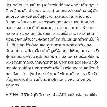
ประเทศไทย ร่วมสนับสนุนสร้างพื้นที่ห้องพิพิธภัณฑ์กาญจนา
ภิเษกวิทยาลัย ช่างทองหลวง ถ่ายทอดส่งต่อองค์ความรู้ อัต
ลักษณ์งานหัตถศิลป์ชั้นสูงช่างทองหลวงและเครื่องทอง
โบราณ พร้อมชวนสัมผัสการจัดแสดงผลงานศิลปนิพนธ์ที่
วิจิตรงดงาม จากนักศึกษากาญจนาภิเษกวิทยาลัย ช่างทอง
หลวง โดยผลงานทุกชิ้นล้วนถ่ายทอดเรื่องราว เอกลักษณ์
ความงดงามด้านงานหัตถศิลป์ที่โดดเด่นและแตกต่างกันไป ให้
เป็นที่ประจักษ์ต่อสังคมและสู่สายตานานาชาติ ส่งต่อแรง
บันดาลใจ แรงขับเคลื่อนสำคัญให้ผู้สนใจได้เห็นคุณค่า ส่งเสริม
สู่การต่อยอดพัฒนารูปแบบและการใช้งานสู่ความร่วมสมัย ณ
พิพิธภัณฑ์กาญจนาภิเษกวิทยาลัย ช่างทองหลวง เอพีเรามุ่ง
สร้างโอกาสให้คนมีคุณภาพชีวิตที่ดีขึ้น เพื่อลดความเหลื่อมล้ำ
ของสังคม โดยมุ่งเน้นการให้ความรู้ พัฒนาศักยภาพ เพื่อเป็น
พื้นฐานให้คนสามารถตั้งตัว เติบโต และต่อยอดได้อย่างมี
คุณภาพ
APTHAI #ชีวิตดีๆที่เลือกเองได้
#APThaiSustainability